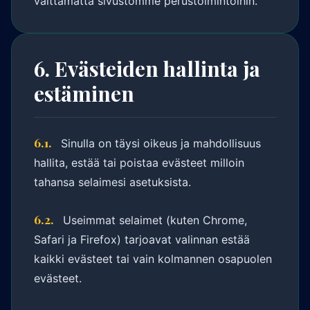
välttämättä sivustomme perustoimintoihin.
6. Evästeiden hallinta ja
estäminen
6.1.
Sinulla on täysi oikeus ja mahdollisuus
hallita, estää tai poistaa evästeet milloin
tahansa selaimesi asetuksista.
6.2.
Useimmat selaimet (kuten Chrome,
Safari ja Firefox) tarjoavat valinnan estää
kaikki evästeet tai vain kolmannen osapuolen
evästeet.