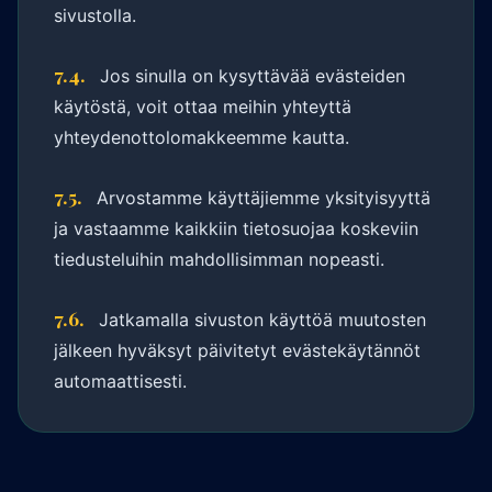
sivustolla.
7.4.
Jos sinulla on kysyttävää evästeiden
käytöstä, voit ottaa meihin yhteyttä
yhteydenottolomakkeemme kautta.
7.5.
Arvostamme käyttäjiemme yksityisyyttä
ja vastaamme kaikkiin tietosuojaa koskeviin
tiedusteluihin mahdollisimman nopeasti.
7.6.
Jatkamalla sivuston käyttöä muutosten
jälkeen hyväksyt päivitetyt evästekäytännöt
automaattisesti.